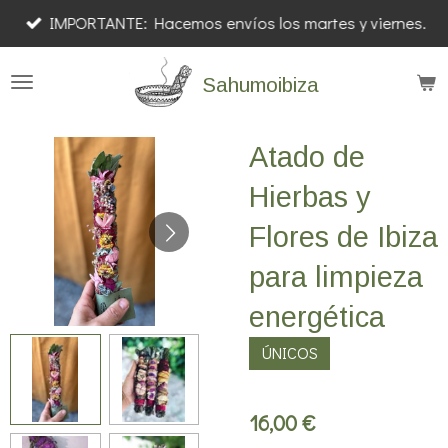
IMPORTANTE: Hacemos envíos los martes y viernes.
Ir
al
Sahumoibiza
contenido
principal
Atado de
Hierbas y
Flores de Ibiza
para limpieza
energética
ÚNICOS
16,00 €