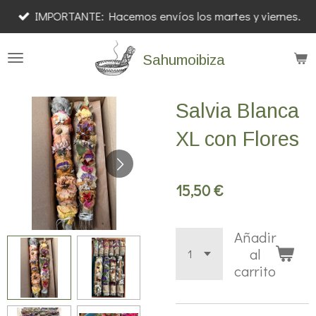
IMPORTANTE: Hacemos envíos los martes y viernes.
Ir
al
Sahumoibiza
contenido
principal
Salvia Blanca
XL con Flores
15,50 €
Añadir
al
carrito